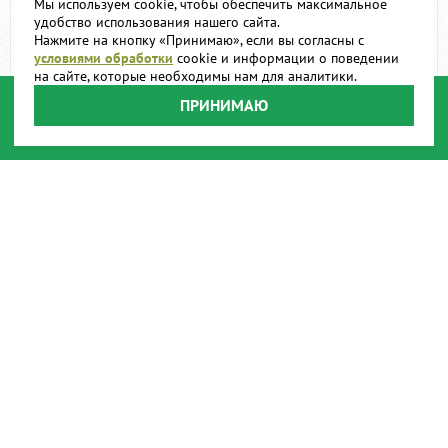
Мы используем cookie, чтобы обеспечить максимальное
удобство использования нашего сайта.
Нажмите на кнопку «Принимаю», если вы согласны с
условиями обработки
cookie и информации о поведении
на сайте, которые необходимы нам для аналитики.
ПРИНИМАЮ
Набор пневматических
Полотно для тушения
пожарно-спасательных
автомобилей
подъемных подушек
65 000
290 000
Цена:
руб.
Цена:
руб.
В корзину
В корзину