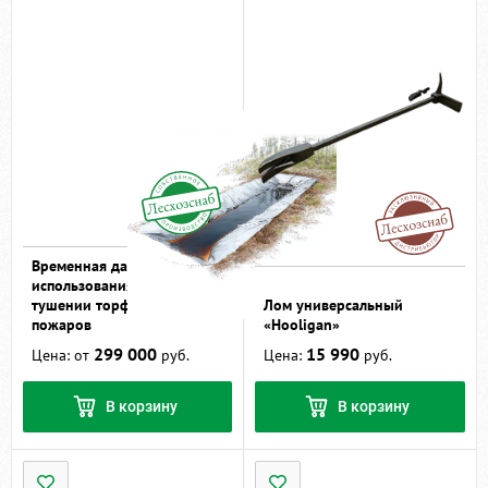
Временная дамба БОБР для
использования при
тушении торфяных
Лом универсальный
пожаров
«Hooligan»
299 000
15 990
Цена: от
руб.
Цена:
руб.
В корзину
В корзину