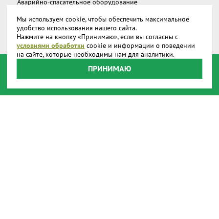
Аварийно-спасательное оборудование
Мы используем cookie, чтобы обеспечить максимальное
Дополнительное снаряжение
удобство использования нашего сайта.
Нажмите на кнопку «Принимаю», если вы согласны с
Запчасти и аксессуары
условиями обработки
cookie и информации о поведении
на сайте, которые необходимы нам для аналитики.
О компании
ПРИНИМАЮ
Доставка
Реквизиты
Производство
Наши представительства
Наши награды
Способы оплаты
Онлайн оплата
Пользовательское соглашение