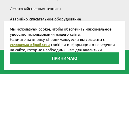
Лесохозяйственная техника
Аварийно-спасательное оборудование
Мы используем cookie, чтобы обеспечить максимальное
Дополнительное снаряжение
удобство использования нашего сайта.
Нажмите на кнопку «Принимаю», если вы согласны с
Запчасти и аксессуары
условиями обработки
cookie и информации о поведении
на сайте, которые необходимы нам для аналитики.
О компании
ПРИНИМАЮ
Доставка
Реквизиты
Производство
Наши представительства
Наши награды
Способы оплаты