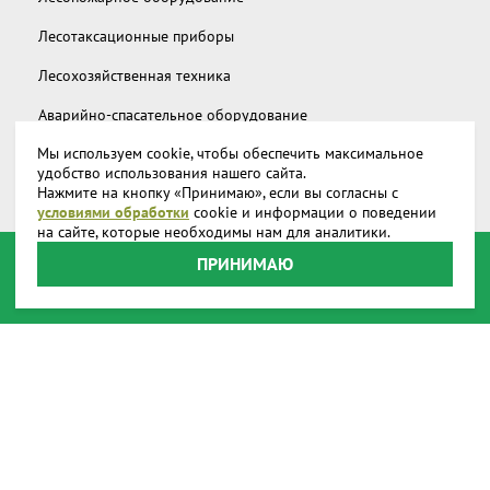
Лесотаксационные приборы
Лесохозяйственная техника
Аварийно-спасательное оборудование
Мы используем cookie, чтобы обеспечить максимальное
Дополнительное снаряжение
удобство использования нашего сайта.
Нажмите на кнопку «Принимаю», если вы согласны с
Запчасти и аксессуары
условиями обработки
cookie и информации о поведении
на сайте, которые необходимы нам для аналитики.
О компании
ПРИНИМАЮ
Доставка
Реквизиты
Производство
Наши представительства
Наши награды