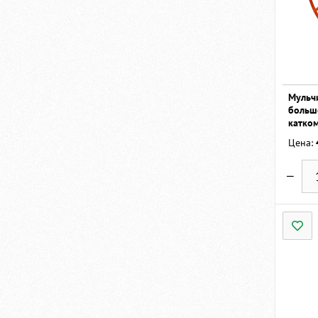
Мульч
больш
катко
Цена: