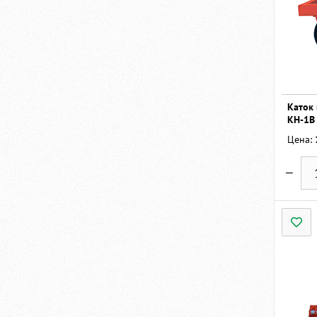
Каток
КН-1В
Цена: