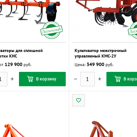
иваторы для сплошной
Культиватор межстрочный
отки КНС
управляемый КМС-2У
129 900
349 900
 от
руб.
Цена:
руб.
В корзину
В корз