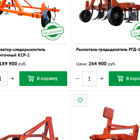
иватор-следорыхлитель
Рыхлитель-грядоделатель РГД-1
нточный КСР-2
189 900
264 900
руб.
Цена:
руб.
В корзину
В корз