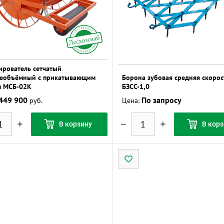
ирователь сетчатый
еобъёмный с прикатывающим
Борона зубовая средняя скорос
м МСБ-02К
БЗСС-1,0
449 900
По запросу
руб.
Цена:
В корзину
В корз