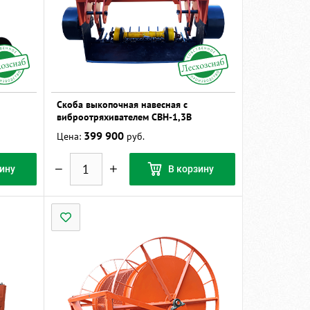
Скоба выкопочная навесная с
виброотряхивателем СВН-1,3В
399 900
Цена:
руб.
ину
В корзину