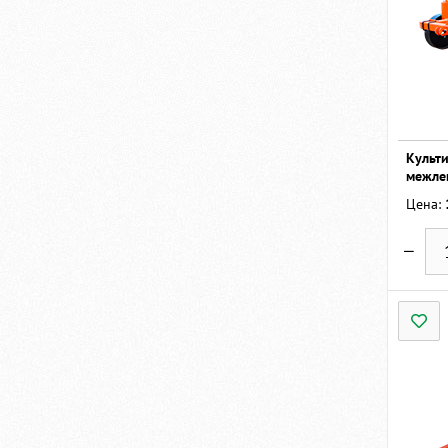
Культ
межле
Цена: