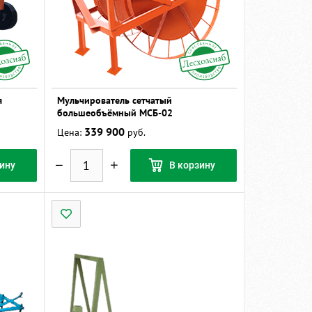
я
Мульчирователь сетчатый
большеобъёмный МСБ-02
339 900
Цена:
руб.
ину
В корзину