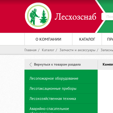
Язык
English version
Подписаться на рассылку
Обратная связь
Запрос цены
Ваш вопрос
Обратная связь
Ваша электронная почта:
English version of our site is under construction. Please, if
Ваше имя:
Ваше имя: *
Оставьте нам свои данные, и наш менеджер
Ваше имя: *
Ваше имя: *
you have any questions, contact us by email
свяжется с вами
English version of our site is under
leshozsnab@mail.ru
О КОМПАНИИ
КАТАЛОГ
ПР
construction. Please, if you have any
Ваше имя: *
questions, contact us by email
Главная
Каталог
Запчасти и аксессуары
Запасны
leshozsnab@mail.ru
Ваш телефон: *
Ваш телефон: *
Ваш телефон: *
Ваша электронная почта:
Компл
Вернуться к товарам раздела
Ваш телефон: *
Ваша электронная почта: *
Ваша электронная почта: *
Ваша электронная почта: *
Отправляя сообщение, вы подтверждаете свое
Лесопожарное оборудование
Название организации:
согласие на обработку и хранение
персональных данных и принимаете условия
Лесотаксационные приборы
Ваша электронная почта: *
политики конфиденциальности
.
Лесохозяйственная техника
Ваше сообщение: *
Ваше сообщение: *
Ваше сообщение: *
ОТПРАВИТЬ
Вы являетесь представителем?
Аварийно-спасательное