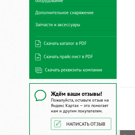
оборудование
Ваше сообщение: *
Структура МЧС/ГОЧС
Структура Лесного хозяйства
Дополнительное снаряжение
Лесопользователь/Арендатор
Запчасти и аксессуары
Торговая компания
Другое
Скачать каталог в PDF
Скачать прайс-лист в PDF
Скачать реквизиты компании
Отправляя сообщение, вы подтверждаете свое согласие
Отправляя сообщение, вы подтверждаете свое согласие
Отправляя сообщение, вы подтверждаете свое согласие
на обработку и хранение персональных данных и
на обработку и хранение персональных данных и
на обработку и хранение персональных данных и
принимаете условия
политики конфиденциальности
.
принимаете условия
принимаете условия
политики конфиденциальности
политики конфиденциальности
.
.
Ждём ваши отзывы!
Отправляя сообщение, вы подтверждаете свое согласие
на обработку и хранение персональных данных и
ОТПРАВИТЬ СООБЩЕНИЕ
ОТПРАВИТЬ СООБЩЕНИЕ
ОТПРАВИТЬ СООБЩЕНИЕ
Пожалуйста, оставьте отзыв на
принимаете условия
политики конфиденциальности
.
Отправляя сообщение, вы подтверждаете свое согласие
Яндекс Картах — это помогает
на обработку и хранение персональных данных и
нам и другим покупателям.
принимаете условия
политики конфиденциальности
.
ОТПРАВИТЬ СООБЩЕНИЕ
Отправить сообщение
НАПИСАТЬ ОТЗЫВ