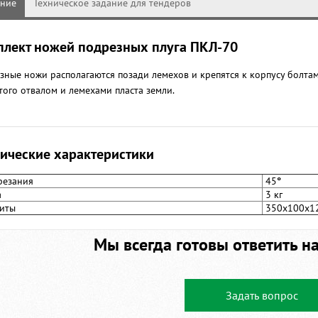
ание
Техническое задание для тендеров
плект ножей подрезных плуга ПКЛ-70
зные ножи располагаются позади лемехов и крепятся к корпусу болта
того отвалом и лемехами пласта земли.
ические характеристики
резания
45
°
а
3 кг
иты
350х100х1
Мы всегда готовы ответить н
Задать вопрос