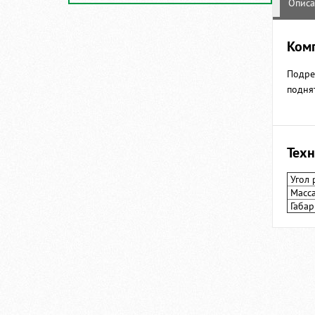
Опис
Ком
Подре
подня
Техн
Угол 
Масс
Габар