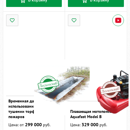
В корзину
В корзину
Временная дамба БОБР для
использования при
тушении торфяных
Плавающая мотопомпа
пожаров
Aquafast Model B
299 000
329 000
Цена: от
руб.
Цена:
руб.