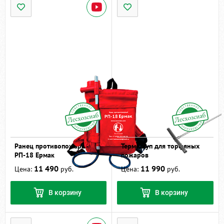
Ранец противопожарный
Термощуп для торфяных
РП-18 Ермак
пожаров
11 490
11 990
Цена:
руб.
Цена:
руб.
В корзину
В корзину