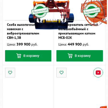
Скоба выкопочная
Мульчирователь сетчатый
навесная с
большеобъёмный с
виброотряхивателем
прикатывающим катком
СВН-1,3В
МСБ-02К
399 900
449 900
Цена:
руб.
Цена:
руб.
В корзину
В корзину