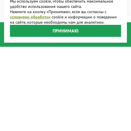
Мы используем cookie, чтобы обеспечить максимальное
удобство использования нашего сайта.
Нажмите на кнопку «Принимаю», если вы согласны с
условиями обработки
cookie и информации о поведении
на сайте, которые необходимы нам для аналитики.
ПРИНИМАЮ
Линейка складная
Сеялка СЛП-5
деревянная 4 м с планкой
19 990
364 900
Цена:
руб.
Цена:
руб.
В корзину
В корзину