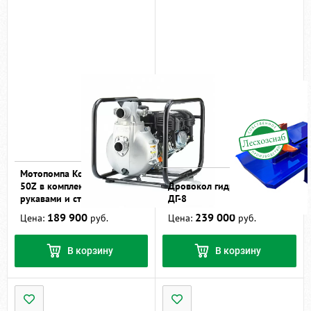
Мотопомпа Koshin SERV-
50Z в комплекте с
Дровокол гидравлический
рукавами и стволами
ДГ-8
189 900
239 000
Цена:
руб.
Цена:
руб.
В корзину
В корзину