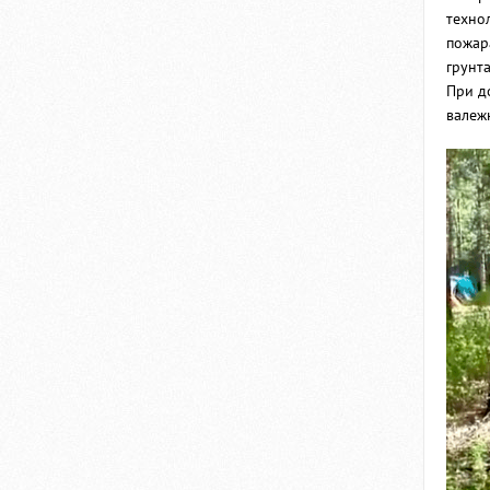
техно
пожар
грунта
При д
валеж