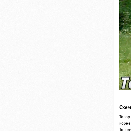
Схем
Топор
корне
Топор