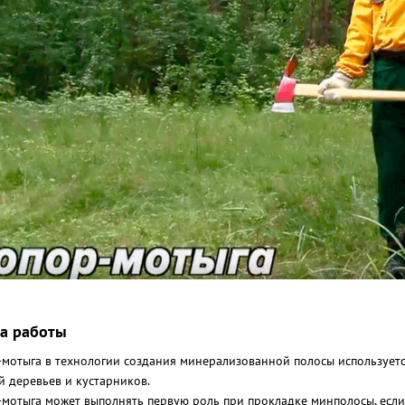
а работы
-мотыга в технологии создания минерализованной полосы используетс
й деревьев и кустарников.
-мотыга может выполнять первую роль при прокладке минполосы, есл