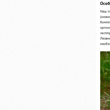
Особ
Наш т
(нижне
Компл
эргон
экспл
Лезви
необх