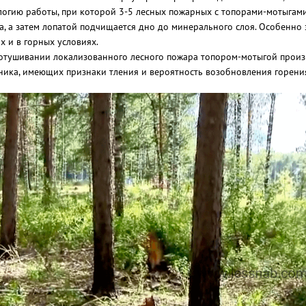
логию работы, при которой 3-5 лесных пожарных с топорами-мотыгами 
а, а затем лопатой подчищается дно до минерального слоя. Особенно
х и в горных условиях.
отушивании локализованного лесного пожара топором-мотыгой произв
ника, имеющих признаки тления и вероятность возобновления горени