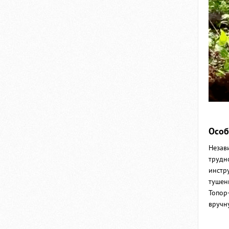
Особ
Незав
трудн
инстр
тушен
Топор
вручн