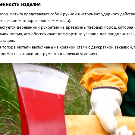
енности изделия
опор-мотыга представляет собой ручной инструмент ударного действ
е лезвие — топор, верхнее — мотыга).
ектуется деревянной рукоятью из древесины твёрдых пород, которая
омичностью, что обеспечивает комфортные условия для продолжител
уатацию.
я топора-мотыги выполнены из кованой стали с двукратной закалкой
одимость заточки инструмента в полевых условиях.