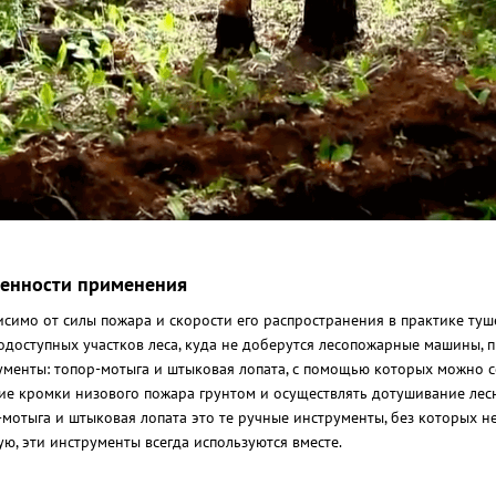
енности применения
исимо от силы пожара и скорости его распространения в практике ту
одоступных участков леса, куда не доберутся лесопожарные машины, 
ументы: топор-мотыга и штыковая лопата, с помощью которых можно 
ие кромки низового пожара грунтом и осуществлять дотушивание лесн
-мотыга и штыковая лопата это те ручные инструменты, без которых 
ую, эти инструменты всегда используются вместе.