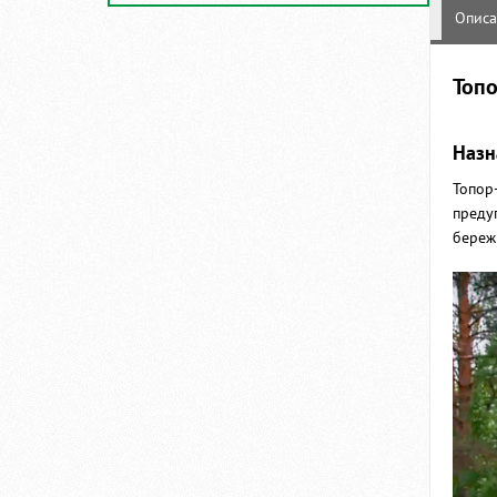
Опис
Топо
Назн
Топор
преду
береж