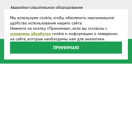
Аварийно-спасательное оборудование
Мы используем cookie, чтобы обеспечить максимальное
Дополнительное снаряжение
удобство использования нашего сайта.
Нажмите на кнопку «Принимаю», если вы согласны с
Запчасти и аксессуары
условиями обработки
cookie и информации о поведении
на сайте, которые необходимы нам для аналитики.
О компании
ПРИНИМАЮ
Доставка
Реквизиты
Производство
Наши представительства
Наши награды
Способы оплаты
Онлайн оплата
Пользовательское соглашение