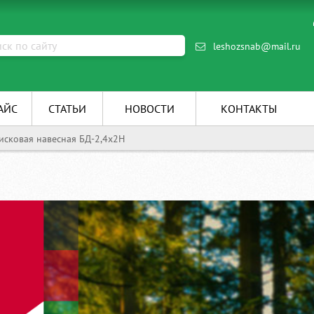
leshozsnab@mail.ru
АЙС
СТАТЬИ
НОВОСТИ
КОНТАКТЫ
исковая навесная БД-2,4х2Н