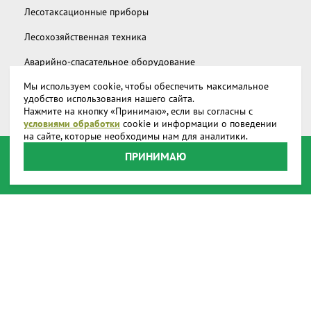
Лесотаксационные приборы
Лесохозяйственная техника
Аварийно-спасательное оборудование
Мы используем cookie, чтобы обеспечить максимальное
Дополнительное снаряжение
удобство использования нашего сайта.
Нажмите на кнопку «Принимаю», если вы согласны с
Запчасти и аксессуары
условиями обработки
cookie и информации о поведении
на сайте, которые необходимы нам для аналитики.
О компании
ПРИНИМАЮ
Доставка
Реквизиты
Производство
Наши представительства
Наши награды
Способы оплаты