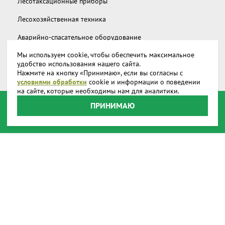
Лесотаксационные приборы
Лесохозяйственная техника
Аварийно-спасательное оборудование
Мы используем cookie, чтобы обеспечить максимальное
Дополнительное снаряжение
удобство использования нашего сайта.
Нажмите на кнопку «Принимаю», если вы согласны с
Запчасти и аксессуары
условиями обработки
cookie и информации о поведении
на сайте, которые необходимы нам для аналитики.
О компании
ПРИНИМАЮ
Доставка
Реквизиты
Производство
Наши представительства
Наши награды
Способы оплаты