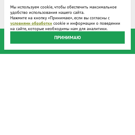
Мы используем cookie, чтобы обеспечить максимальное
Дополнительное снаряжение
удобство использования нашего сайта.
Нажмите на кнопку «Принимаю», если вы согласны с
Запчасти и аксессуары
условиями обработки
cookie и информации о поведении
на сайте, которые необходимы нам для аналитики.
О компании
ПРИНИМАЮ
Доставка
Реквизиты
Производство
Наши представительства
Наши награды
Способы оплаты
Онлайн оплата
Пользовательское соглашение
Передача данных