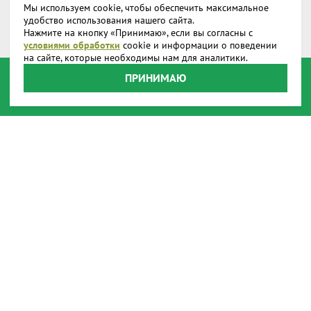
Мы используем cookie, чтобы обеспечить максимальное
Дополнительное снаряжение
удобство использования нашего сайта.
Нажмите на кнопку «Принимаю», если вы согласны с
Запчасти и аксессуары
условиями обработки
cookie и информации о поведении
на сайте, которые необходимы нам для аналитики.
О компании
ПРИНИМАЮ
Доставка
Реквизиты
Производство
Наши представительства
Наши награды
Способы оплаты
Онлайн оплата
Пользовательское соглашение
Передача данных