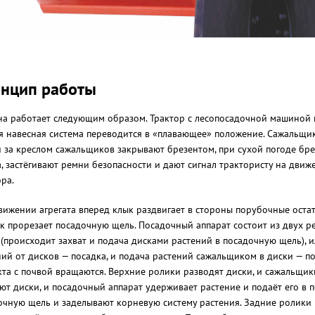
нцип работы
а работает следующим образом. Трактор с лесопосадочной машиной в
я навесная система переводится в «плавающее» положение. Сажальщи
 за креслом сажальщиков закрывают брезентом, при сухой погоде бре
а, застёгивают ремни безопасности и дают сигнал трактористу на движ
ра.
вижении агрегата вперед клык раздвигает в стороны порубочные оста
к прорезает посадочную щель. Посадочный аппарат состоит из двух р
 (происходит захват и подача дисками растений в посадочную щель), 
ний от дисков — посадка, и подача растений сажальщиком в диски — по
кта с почвой вращаются. Верхние ролики разводят диски, и сажальщи
ют диски, и посадочный аппарат удерживает растение и подаёт его в
очную щель и заделывают корневую систему растения. Задние ролики 