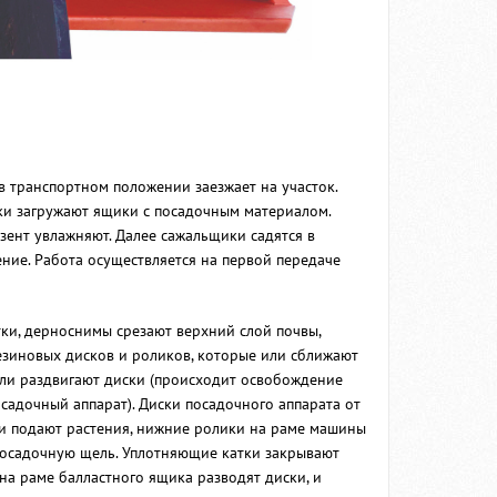
 транспортном положении заезжает на участок.
ки загружают ящики с посадочным материалом.
зент увлажняют. Далее сажальщики садятся в
ение. Работа осуществляется на первой передаче
тки, дерноснимы срезают верхний слой почвы,
езиновых дисков и роликов, которые или сближают
или раздвигают диски (происходит освобождение
садочный аппарат). Диски посадочного аппарата от
ки подают растения, нижние ролики на раме машины
 посадочную щель. Уплотняющие катки закрывают
на раме балластного ящика разводят диски, и