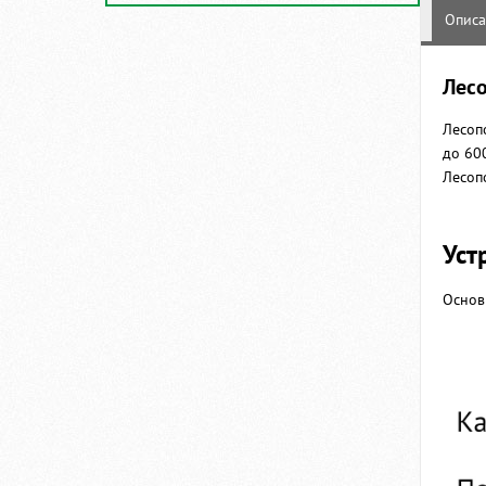
Опис
Лес
Лесоп
до 60
Лесоп
Уст
Основ