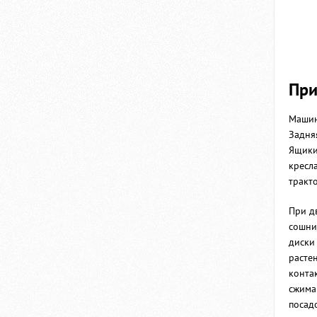
При
Машин
Задня
Ящики
кресл
тракто
При д
сошни
диски
расте
конта
сжима
посад