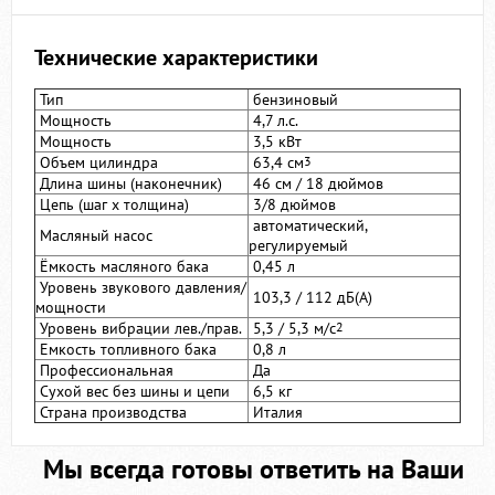
Технические характеристики
Тип
бензиновый
Мощность
4,7 л.с.
Мощность
3,5 кВт
Объем цилиндра
63,4 см
3
Длина шины (наконечник)
46 см / 18 дюймов
Цепь (шаг х толщина)
3/8 дюймов
автоматический,
Масляный насос
регулируемый
Ёмкость масляного бака
0,45 л
Уровень звукового давления/
103,3 / 112 дБ(А)
мощности
Уровень вибрации лев./прав.
5,3 / 5,3 м/с
2
Емкость топливного бака
0,8 л
Профессиональная
Да
Сухой вес без шины и цепи
6,5 кг
Страна производства
Италия
Мы всегда готовы ответить на Ваши