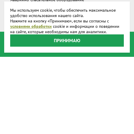
Мы используем cookie, чтобы обеспечить максимальное
Дополнительное снаряжение
удобство использования нашего сайта.
Нажмите на кнопку «Принимаю», если вы согласны с
Запчасти и аксессуары
условиями обработки
cookie и информации о поведении
на сайте, которые необходимы нам для аналитики.
О компании
ПРИНИМАЮ
Доставка
Реквизиты
Производство
Наши представительства
Наши награды
Способы оплаты
Онлайн оплата
Пользовательское соглашение