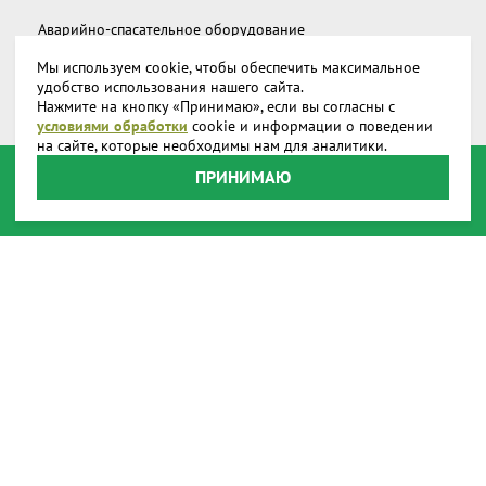
Аварийно-спасательное оборудование
Мы используем cookie, чтобы обеспечить максимальное
Дополнительное снаряжение
удобство использования нашего сайта.
Нажмите на кнопку «Принимаю», если вы согласны с
Запчасти и аксессуары
условиями обработки
cookie и информации о поведении
на сайте, которые необходимы нам для аналитики.
О компании
ПРИНИМАЮ
Доставка
Реквизиты
Производство
Наши представительства
Наши награды
Способы оплаты
Онлайн оплата
Пользовательское соглашение