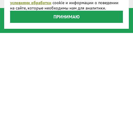
условиями обработки
cookie и информации о поведении
на сайте, которые необходимы нам для аналитики.
О компании
ПРИНИМАЮ
Доставка
Реквизиты
Производство
Наши представительства
Наши награды
Способы оплаты
Онлайн оплата
Пользовательское соглашение
Передача данных
Возврат товара